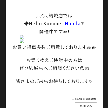
只今、結城店では
☀️Hello Summer
Honda
⛱️
開催中
です📣❗
お買い得車
多数ご用意しております🚗💫
お乗り換えご検討中の方は
ぜひ結城店へご相談ください😊👍
皆さまのご来店お待ちしております✨
この記事の感想：0件
感想を送る