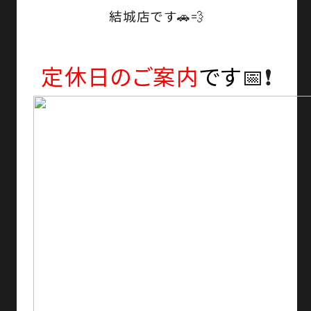
結城店です🚗💨
定休日のご案内
です
📅❗