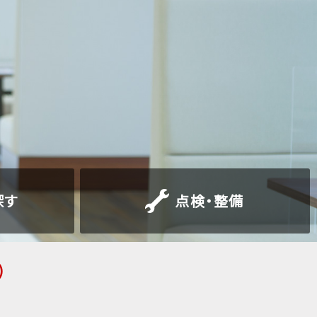
探す
点検
・
整備
)