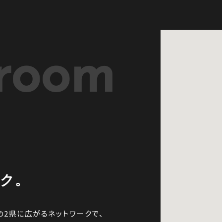
room
ーク。
の2県に広がるネットワークで、