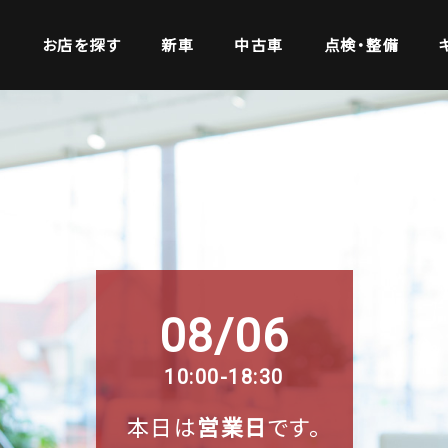
お店を探す
新車
中古車
点検・整備
08/06
10:00-18:30
本日は
営業日
です。